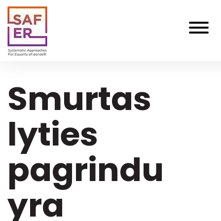
Pereiti
į
pagrindinį
turinį
Smurtas
lyties
pagrindu
yra