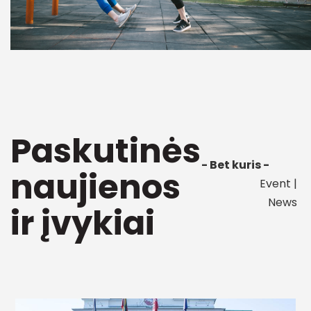
Paskutinės
- Bet kuris -
naujienos
Event
|
News
ir įvykiai