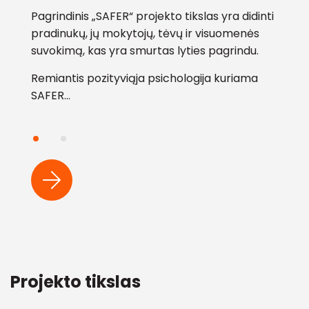
Pagrindinis „SAFER“ projekto tikslas yra didinti
Pagri
ikus
pradinukų, jų mokytojų, tėvų ir visuomenės
užtikr
suvokimą, kas yra smurtas lyties pagrindu.
preven
žiūriu
Proje
Remiantis pozityviąja psichologija kuriama
skati
SAFER…
Projekto tikslas